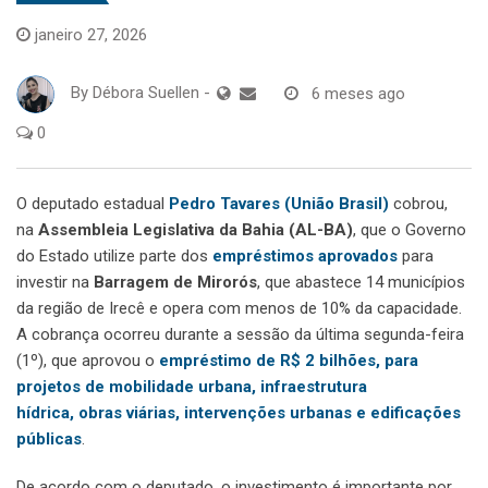
janeiro 27, 2026
By
Débora Suellen
-
6 meses ago
0
O deputado estadual
Pedro Tavares (União Brasil)
cobrou,
na
Assembleia Legislativa da Bahia (AL-BA)
, que o Governo
do Estado utilize parte dos
empréstimos aprovados
para
investir na
Barragem de Mirorós
, que abastece 14 municípios
da região de Irecê e opera com menos de 10% da capacidade.
A cobrança ocorreu durante a sessão da última segunda-feira
(1º), que aprovou o
empréstimo de R$ 2 bilhões, para
projetos de mobilidade urbana, infraestrutura
hídrica, obras viárias, intervenções urbanas e edificações
públicas
.
De acordo com o deputado, o investimento é importante por