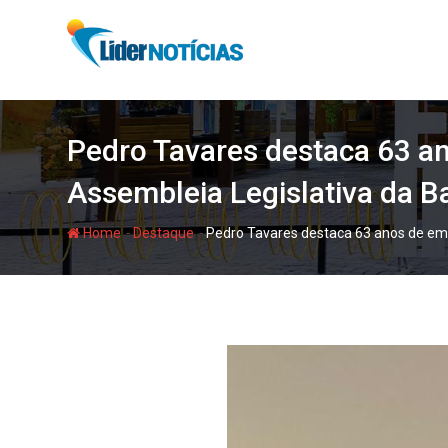
Skip
to
content
Pedro Tavares destaca 63 an
Assembleia Legislativa da B
-
-
Home
Destaque
Pedro Tavares destaca 63 anos de ema