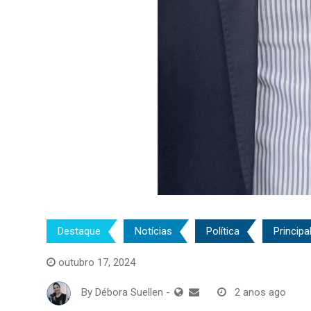
Destaque
Notícias
Política
Principa
outubro 17, 2024
By
Débora Suellen
-
2 anos ago