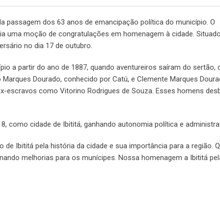
ela passagem dos 63 anos de emancipação política do município. O
ahia uma moção de congratulações em homenagem à cidade. Situad
versário no dia 17 de outubro.
io a partir do ano de 1887, quando aventureiros saíram do sertão, 
o Marques Dourado, conhecido por Catú, e Clemente Marques Doura
ex-escravos como Vitorino Rodrigues de Souza. Esses homens des
18, como cidade de Ibititá, ganhando autonomia política e administrat
de Ibititá pela história da cidade e sua importância para a região. 
onando melhorias para os munícipes. Nossa homenagem a Ibititá pel