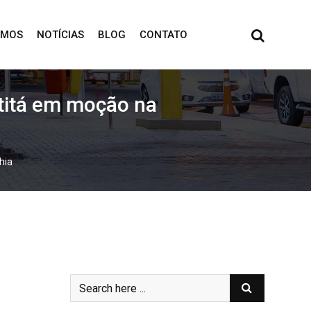
OMOS
NOTÍCIAS
BLOG
CONTATO
ititá em moção na
hia