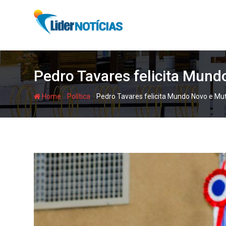
Skip
to
content
Pedro Tavares felicita Mun
-
-
Home
Política
Pedro Tavares felicita Mundo Novo e Mu