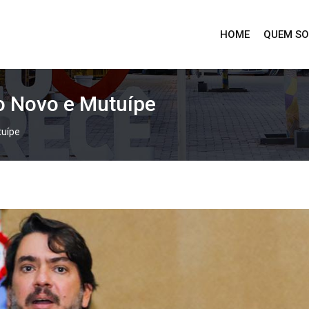
HOME
QUEM S
do Novo e Mutuípe
tuípe