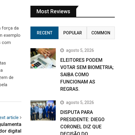
Most Reviews
a força da
RECENT
POPULAR
COMMON
um exemplo
os com
agosto 5, 2026
ELEITORES PODEM
tas
VOTAR SEM BIOMETRIA;
ca
SAIBA COMO
azem de
FUNCIONAM AS
pela
REGRAS.
agosto 5, 2026
DISPUTA PARA
ext article
PRESIDENTE: DIEGO
egulamenta
CORONEL DIZ QUE
or digital
DECISÃO DO