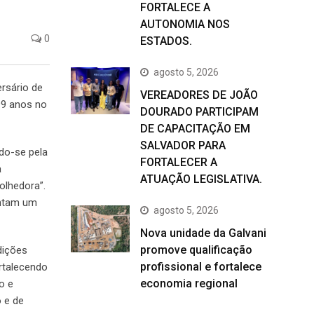
FORTALECE A
AUTONOMIA NOS
0
ESTADOS.
agosto 5, 2026
rsário de
VEREADORES DE JOÃO
99 anos no
DOURADO PARTICIPAM
DE CAPACITAÇÃO EM
SALVADOR PARA
do-se pela
FORTALECER A
a
ATUAÇÃO LEGISLATIVA.
olhedora”.
entam um
agosto 5, 2026
Nova unidade da Galvani
promove qualificação
dições
profissional e fortalece
rtalecendo
economia regional
o e
 e de