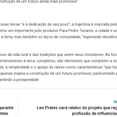
construção de um futuro ainda mais promissor”.
e suas terras “e à dedicação de seu povo”, a trajetória é marcada pel
 como um importante polo produtor. Para Pedro Tavares, a cidade é 
s a terra, mas também os laços de comunidade, “superando desafi
lexo da vida rural e das tradições que unem seus moradores. As fes
 pertencimento à terra, completou, são elementos que compõem a ri
ade, a simplicidade e o apego às raízes como características “que f
nquistas inspira a construção de um futuro promissor, pavimentado 
antindo a prosperidade
N
garante
Leo Prates será relator do projeto que r
entes
profissão de influenciad