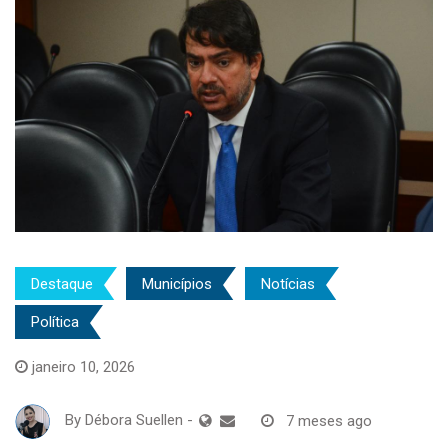
Destaque
Municípios
Notícias
Política
janeiro 10, 2026
By
Débora Suellen
-
7 meses ago