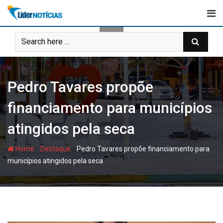
Skip
to
content
Pedro Tavares propõe
financiamento para municípios
atingidos pela seca
-
-
Home
Destaque
Pedro Tavares propõe financiamento para
municípios atingidos pela seca