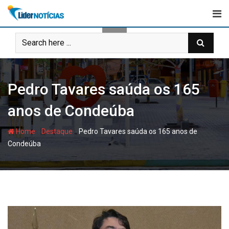
Skip
to
content
Pedro Tavares saúda os 165
anos de Condeúba
-
-
Home
Destaque
Pedro Tavares saúda os 165 anos de
Condeúba