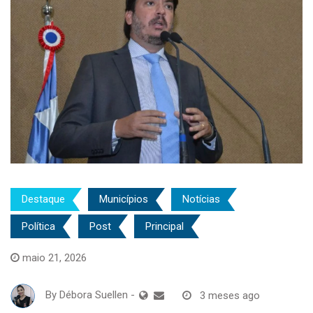
Destaque
Municípios
Notícias
Política
Post
Principal
maio 21, 2026
By
Débora Suellen
-
3 meses ago