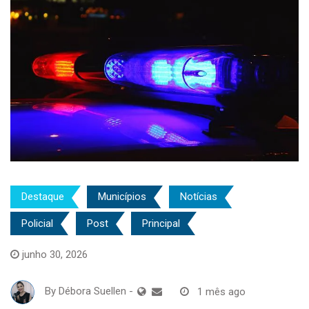
Destaque
Municípios
Notícias
Policial
Post
Principal
junho 30, 2026
By
Débora Suellen
-
1 mês ago