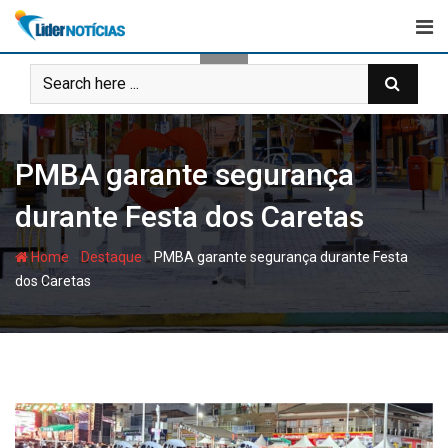
Skip
to
content
PMBA garante segurança
durante Festa dos Caretas
-
-
Home
Destaque
PMBA garante segurança durante Festa
dos Caretas