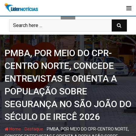
Skip
to
content
PMBA, POR MEIO DO CPR-
CENTRO NORTE, CONCEDE
ENTREVISTAS E ORIENTA A
POPULAÇÃO SOBRE
SEGURANÇA NO SÃO JOÃO DO
SÉCULO DE IRECÊ 2026
-
-
Home
Destaque
PMBA, POR MEIO DO CPR-CENTRO NORTE,