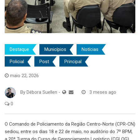
Destaque
Municípios
Notícias
Policial
Post
Principal
maio 22, 2026
By
Débora Suellen
-
3 meses ago
0
O Comando de Policiamento da Região Centro-Norte (CPR-CN)
sediou, entre os dias 18 e 22 de maio, no auditório do 7º BPM,
a 20ª Turma do Curso de Gerenciamento Logístico (CGLOG),