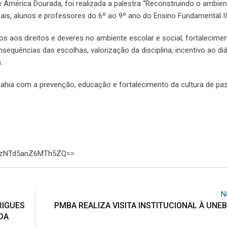
 América Dourada, foi realizada a palestra “Reconstruindo o ambien
 pais, alunos e professores do 6º ao 9º ano do Ensino Fundamental II
s aos direitos e deveres no ambiente escolar e social, fortalecime
nsequências das escolhas, valorização da disciplina, incentivo ao di
.
ahia com a prevenção, educação e fortalecimento da cultura de pa
WJzNTd5anZ6MTh5ZQ==
N
RIGUES
PMBA REALIZA VISITA INSTITUCIONAL À UNEB
DA