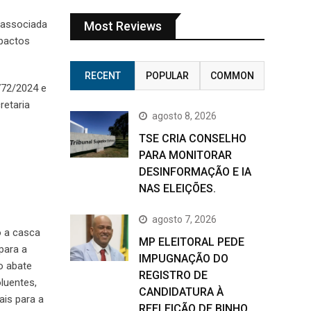
á associada
Most Reviews
mpactos
RECENT
POPULAR
COMMON
772/2024 e
retaria
agosto 8, 2026
TSE CRIA CONSELHO
PARA MONITORAR
DESINFORMAÇÃO E IA
NAS ELEIÇÕES.
agosto 7, 2026
o a casca
MP ELEITORAL PEDE
para a
IMPUGNAÇÃO DO
o abate
REGISTRO DE
luentes,
CANDIDATURA À
ais para a
REELEIÇÃO DE BINHO