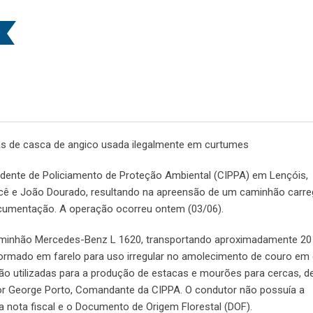
s de casca de angico usada ilegalmente em curtumes
endente de Policiamento de Proteção Ambiental (CIPPA) em Lençóis,
Irecê e João Dourado, resultando na apreensão de um caminhão car
documentação. A operação ocorreu ontem (03/06).
caminhão Mercedes-Benz L 1620, transportando aproximadamente 20
sformado em farelo para uso irregular no amolecimento de couro em
ão utilizadas para a produção de estacas e mourões para cercas, 
r George Porto, Comandante da CIPPA. O condutor não possuía a
 nota fiscal e o Documento de Origem Florestal (DOF).