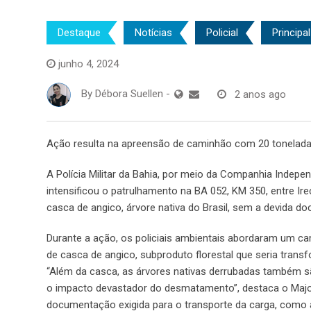
Destaque
Notícias
Policial
Principal
junho 4, 2024
By
Débora Suellen
-
2 anos ago
Ação resulta na apreensão de caminhão com 20 tonelada
A Polícia Militar da Bahia, por meio da Companhia Indep
intensificou o patrulhamento na BA 052, KM 350, entre 
casca de angico, árvore nativa do Brasil, sem a devida 
Durante a ação, os policiais ambientais abordaram um 
de casca de angico, subproduto florestal que seria tran
“Além da casca, as árvores nativas derrubadas também s
o impacto devastador do desmatamento”, destaca o Majo
documentação exigida para o transporte da carga, como a