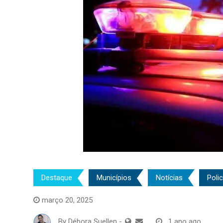
Destaque
Municípios
Notícias
Polic
março 20, 2025
By
Débora Suellen
-
1 ano ago