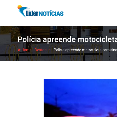
Skip
to
content
Polícia apreende motociclet
-
-
Home
Destaque
Polícia apreende motocicleta com sina