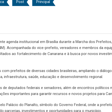
ica
Post
Principal
nte agenda institucional em Brasília durante a Marcha dos Prefeitos,
NM). Acompanhada do vice-prefeito, vereadores e membros da equi
voltados ao fortalecimento de Canarana e à busca por novos investi
 com prefeitos de diversas cidades brasileiras, ampliando o diálogo
a, infraestrutura, saúde, educação e desenvolvimento regional.
es de deputados federais e senadores, além de encontros políticos
ações importantes para garantir recursos e novos projetos para Can
 Palácio do Planalto, símbolo do Governo Federal, onde a prefeita
 parcerias, investimentos e oportunidades para o município.