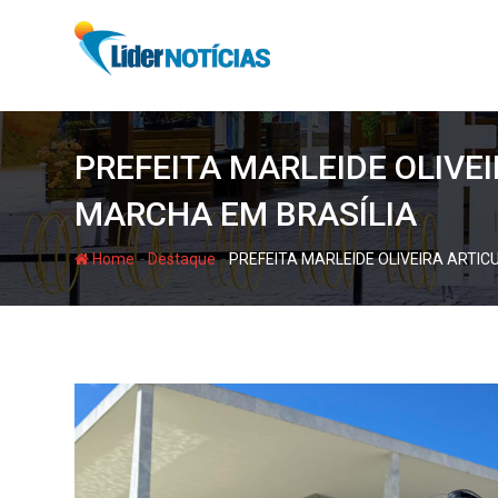
Skip
to
content
PREFEITA MARLEIDE OLIV
MARCHA EM BRASÍLIA
-
-
Home
Destaque
PREFEITA MARLEIDE OLIVEIRA ART