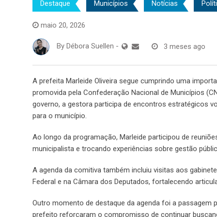
Destaque
Municípios
Notícias
Polít
maio 20, 2026
By
Débora Suellen
-
3 meses ago
A prefeita Marleide Oliveira segue cumprindo uma importa
promovida pela Confederação Nacional de Municípios (C
governo, a gestora participa de encontros estratégicos 
para o município.
Ao longo da programação, Marleide participou de reuniões
municipalista e trocando experiências sobre gestão públic
A agenda da comitiva também incluiu visitas aos gabinet
Federal e na Câmara dos Deputados, fortalecendo articul
Outro momento de destaque da agenda foi a passagem pelo
prefeito reforçaram o compromisso de continuar buscando