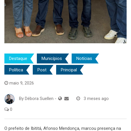
Destaque
Municípios
Notícias
Política
Post
Principal
maio 9, 2026
By
Débora Suellen
-
3 meses ago
0
O prefeito de Ibititá, Afonso Mendonça, marcou presença na