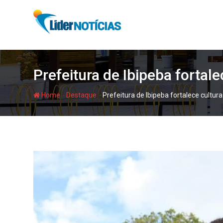
Skip
to
content
Prefeitura de Ibipeba fortal
-
-
Home
Destaque
Prefeitura de Ibipeba fortalece cultu