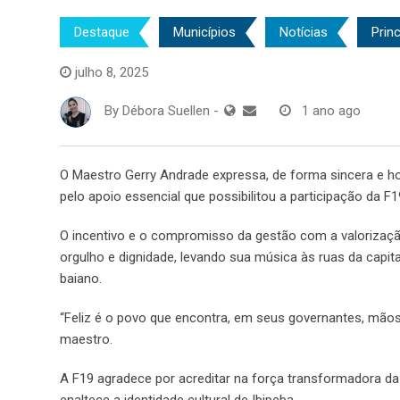
Destaque
Municípios
Notícias
Princ
julho 8, 2025
By
Débora Suellen
-
1 ano ago
O Maestro Gerry Andrade expressa, de forma sincera e ho
pelo apoio essencial que possibilitou a participação da
O incentivo e o compromisso da gestão com a valorizaçã
orgulho e dignidade, levando sua música às ruas da capi
baiano.
“Feliz é o povo que encontra, em seus governantes, mão
maestro.
A F19 agradece por acreditar na força transformadora da
enaltece a identidade cultural de Ibipeba.