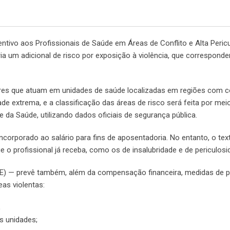
ncentivo aos Profissionais de Saúde em Áreas de Conflito e Alta Peric
a um adicional de risco por exposição à violência, que corresponde
ores que atuam em unidades de saúde localizadas em regiões com co
ade extrema, e a classificação das áreas de risco será feita por mei
e da Saúde, utilizando dados oficiais de segurança pública.
 incorporado ao salário para fins de aposentadoria. No entanto, o tex
 o profissional já receba, como os de insalubridade e de periculosi
E) — prevê também, além da compensação financeira, medidas de 
eas violentas:
;
s unidades;