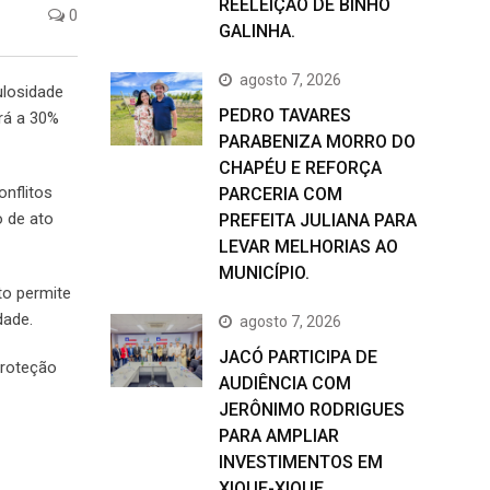
REELEIÇÃO DE BINHO
0
GALINHA.
agosto 7, 2026
ulosidade
PEDRO TAVARES
rá a 30%
PARABENIZA MORRO DO
CHAPÉU E REFORÇA
nflitos
PARCERIA COM
o de ato
PREFEITA JULIANA PARA
LEVAR MELHORIAS AO
MUNICÍPIO.
to permite
dade.
agosto 7, 2026
JACÓ PARTICIPA DE
proteção
AUDIÊNCIA COM
JERÔNIMO RODRIGUES
PARA AMPLIAR
INVESTIMENTOS EM
XIQUE-XIQUE.