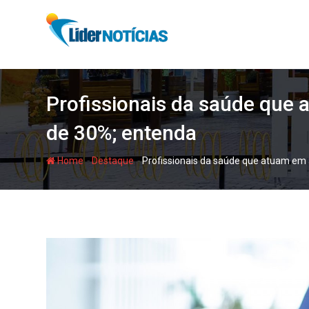
Skip
to
content
Profissionais da saúde que 
de 30%; entenda
-
-
Home
Destaque
Profissionais da saúde que atuam em á