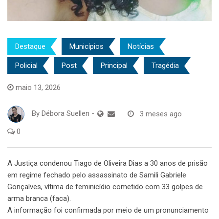
Destaque
Municípios
Notícias
Policial
Post
Principal
Tragédia
maio 13, 2026
By
Débora Suellen
-
3 meses ago
0
A Justiça condenou Tiago de Oliveira Dias a 30 anos de prisão
em regime fechado pelo assassinato de Samili Gabriele
Gonçalves, vítima de feminicídio cometido com 33 golpes de
arma branca (faca).
A informação foi confirmada por meio de um pronunciamento