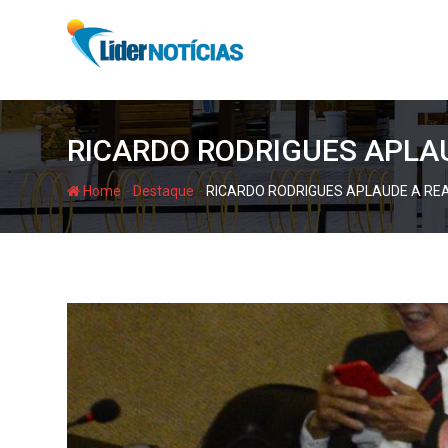
Skip
to
content
RICARDO RODRIGUES APLAU
-
-
Home
Destaque
RICARDO RODRIGUES APLAUDE A REA