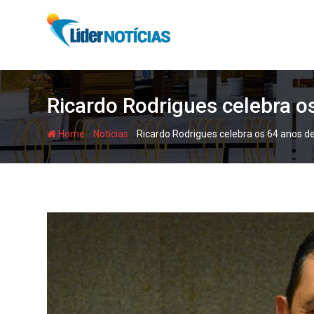
Skip
to
content
Ricardo Rodrigues celebra o
-
-
Home
Notícias
Ricardo Rodrigues celebra os 64 anos d