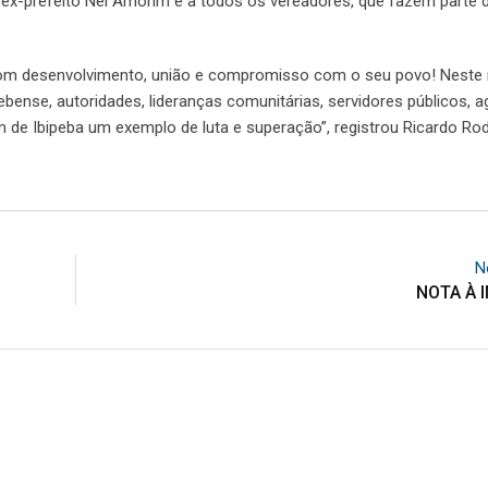
 ex-prefeito Nei Amorim e a todos os vereadores, que fazem parte d
, com desenvolvimento, união e compromisso com o seu povo! Nest
ense, autoridades, lideranças comunitárias, servidores públicos, ag
 de Ibipeba um exemplo de luta e superação”, registrou Ricardo Ro
N
NOTA À 