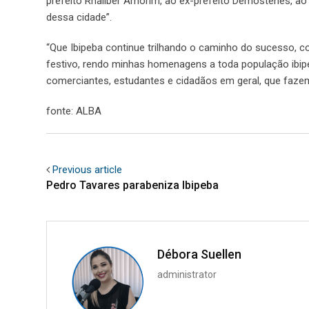
prefeito Rhallber Amorim, ao ex-prefeito Demóstenes, ao
dessa cidade”.
“Que Ibipeba continue trilhando o caminho do sucesso
festivo, rendo minhas homenagens a toda população ibipeb
comerciantes, estudantes e cidadãos em geral, que fazem
fonte: ALBA
Previous article
Pedro Tavares parabeniza Ibipeba
Débora Suellen
administrator