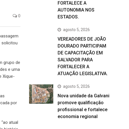
FORTALECE A
AUTONOMIA NOS
0
ESTADOS.
agosto 5, 2026
a passagem
VEREADORES DE JOÃO
 solicitou
DOURADO PARTICIPAM
DE CAPACITAÇÃO EM
SALVADOR PARA
um grupo de
FORTALECER A
bodes e uma
ATUAÇÃO LEGISLATIVA.
e Xique-
agosto 5, 2026
Nova unidade da Galvani
mas
promove qualificação
rcada por
profissional e fortalece
economia regional
 “ao atual