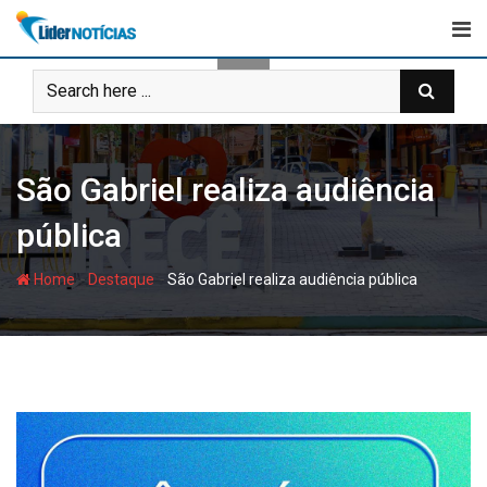
Skip
to
content
São Gabriel realiza audiência
pública
-
-
Home
Destaque
São Gabriel realiza audiência pública