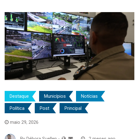
Destaque
Municípios
Notícias
Política
Post
Principal
maio 29, 2026
By
Débora Suellen
-
2 meses ago