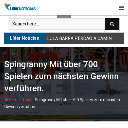
Skip
to
content
Líder Notícias
LULA BARRA PERDÃO A CAMINHONEIRO
Spingranny Mit über 700
Spielen zum nächsten Gewinn
verführen.
-
-
Home
Post
Spingranny Mit über 700 Spielen zum nächsten
Gewinn verführen.