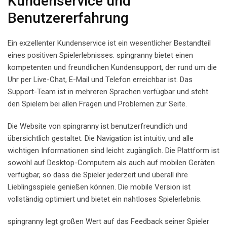
Kundenservice und
Benutzererfahrung
Ein exzellenter Kundenservice ist ein wesentlicher Bestandteil
eines positiven Spielerlebnisses. spingranny bietet einen
kompetenten und freundlichen Kundensupport, der rund um die
Uhr per Live-Chat, E-Mail und Telefon erreichbar ist. Das
Support-Team ist in mehreren Sprachen verfügbar und steht
den Spielern bei allen Fragen und Problemen zur Seite.
Die Website von spingranny ist benutzerfreundlich und
übersichtlich gestaltet. Die Navigation ist intuitiv, und alle
wichtigen Informationen sind leicht zugänglich. Die Plattform ist
sowohl auf Desktop-Computern als auch auf mobilen Geräten
verfügbar, so dass die Spieler jederzeit und überall ihre
Lieblingsspiele genießen können. Die mobile Version ist
vollständig optimiert und bietet ein nahtloses Spielerlebnis.
spingranny legt großen Wert auf das Feedback seiner Spieler