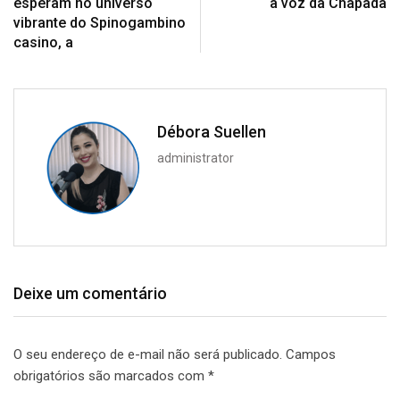
esperam no universo
a voz da Chapada
vibrante do Spinogambino
casino, a
Débora Suellen
administrator
Deixe um comentário
O seu endereço de e-mail não será publicado.
Campos
obrigatórios são marcados com
*