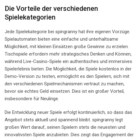
Die Vorteile der verschiedenen
Spielekategorien
Jede Spielekategorie bei spingranny hat ihre eigenen Vorzüge.
Spielautomaten bieten eine einfache und unterhaltsame
Möglichkeit, mit kleinen Einsätzen große Gewinne zu erzielen.
Tischspiele erfordern mehr strategisches Denken und Können,
während Live-Casino-Spiele ein authentisches und immersives
Spielerlebnis bieten. Die Möglichkeit, die Spiele kostenlos in der
Demo-Version zu testen, ermöglicht es den Spielern, sich mit
den verschiedenen Spielmechanismen vertraut zu machen,
bevor sie echtes Geld einsetzen. Dies ist ein großer Vorteil,
insbesondere für Neulinge.
Die Entwicklung neuer Spiele erfolgt kontinuierlich, so dass das
Angebot stets aktuell und spannend bleibt. spingranny legt
großen Wert darauf, seinen Spielern stets die neuesten und
innovativsten Spiele anzubieten. Dies zeigt das Engagement der