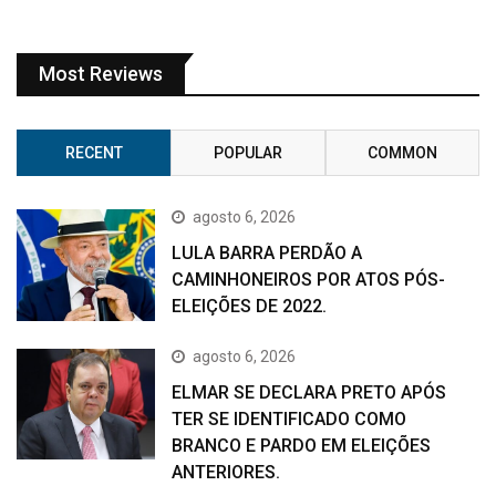
Most Reviews
RECENT
POPULAR
COMMON
agosto 6, 2026
LULA BARRA PERDÃO A
CAMINHONEIROS POR ATOS PÓS-
ELEIÇÕES DE 2022.
agosto 6, 2026
ELMAR SE DECLARA PRETO APÓS
TER SE IDENTIFICADO COMO
BRANCO E PARDO EM ELEIÇÕES
ANTERIORES.