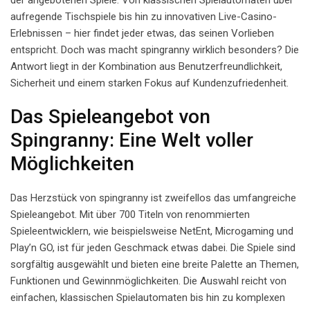
aufregende Tischspiele bis hin zu innovativen Live-Casino-
Erlebnissen – hier findet jeder etwas, das seinen Vorlieben
entspricht. Doch was macht spingranny wirklich besonders? Die
Antwort liegt in der Kombination aus Benutzerfreundlichkeit,
Sicherheit und einem starken Fokus auf Kundenzufriedenheit.
Das Spieleangebot von
Spingranny: Eine Welt voller
Möglichkeiten
Das Herzstück von spingranny ist zweifellos das umfangreiche
Spieleangebot. Mit über 700 Titeln von renommierten
Spieleentwicklern, wie beispielsweise NetEnt, Microgaming und
Play’n GO, ist für jeden Geschmack etwas dabei. Die Spiele sind
sorgfältig ausgewählt und bieten eine breite Palette an Themen,
Funktionen und Gewinnmöglichkeiten. Die Auswahl reicht von
einfachen, klassischen Spielautomaten bis hin zu komplexen