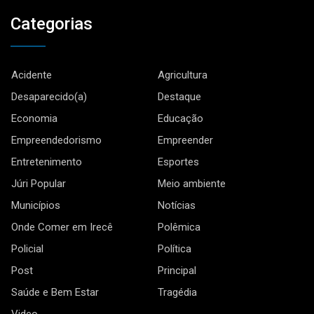
Categorias
Acidente
Agricultura
Desaparecido(a)
Destaque
Economia
Educação
Empreendedorismo
Empreender
Entretenimento
Esportes
Júri Popular
Meio ambiente
Municípios
Notícias
Onde Comer em Irecê
Polêmica
Policial
Política
Post
Principal
Saúde e Bem Estar
Tragédia
Video