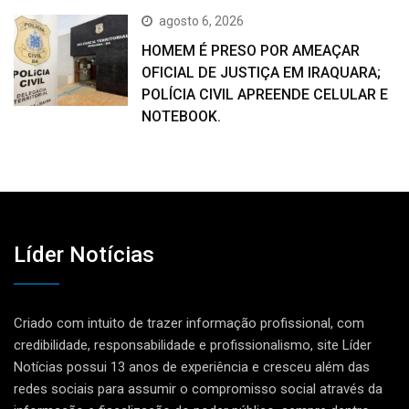
agosto 6, 2026
HOMEM É PRESO POR AMEAÇAR
OFICIAL DE JUSTIÇA EM IRAQUARA;
POLÍCIA CIVIL APREENDE CELULAR E
NOTEBOOK.
Líder Notícias
Criado com intuito de trazer informação profissional, com
credibilidade, responsabilidade e profissionalismo, site Líder
Notícias possui 13 anos de experiência e cresceu além das
redes sociais para assumir o compromisso social através da