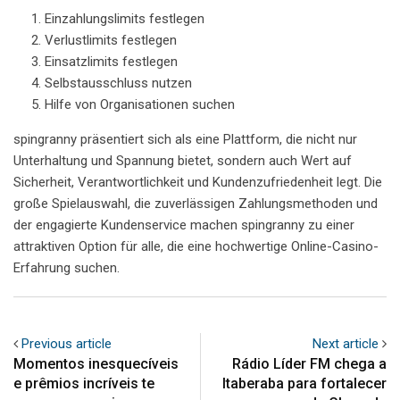
Einzahlungslimits festlegen
Verlustlimits festlegen
Einsatzlimits festlegen
Selbstausschluss nutzen
Hilfe von Organisationen suchen
spingranny präsentiert sich als eine Plattform, die nicht nur
Unterhaltung und Spannung bietet, sondern auch Wert auf
Sicherheit, Verantwortlichkeit und Kundenzufriedenheit legt. Die
große Spielauswahl, die zuverlässigen Zahlungsmethoden und
der engagierte Kundenservice machen spingranny zu einer
attraktiven Option für alle, die eine hochwertige Online-Casino-
Erfahrung suchen.
Previous article
Next article
Momentos inesquecíveis
Rádio Líder FM chega a
e prêmios incríveis te
Itaberaba para fortalecer