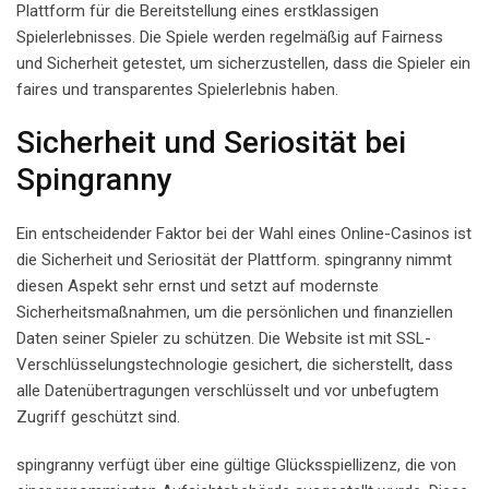
Plattform für die Bereitstellung eines erstklassigen
Spielerlebnisses. Die Spiele werden regelmäßig auf Fairness
und Sicherheit getestet, um sicherzustellen, dass die Spieler ein
faires und transparentes Spielerlebnis haben.
Sicherheit und Seriosität bei
Spingranny
Ein entscheidender Faktor bei der Wahl eines Online-Casinos ist
die Sicherheit und Seriosität der Plattform. spingranny nimmt
diesen Aspekt sehr ernst und setzt auf modernste
Sicherheitsmaßnahmen, um die persönlichen und finanziellen
Daten seiner Spieler zu schützen. Die Website ist mit SSL-
Verschlüsselungstechnologie gesichert, die sicherstellt, dass
alle Datenübertragungen verschlüsselt und vor unbefugtem
Zugriff geschützt sind.
spingranny verfügt über eine gültige Glücksspiellizenz, die von