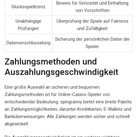
Beweis für Seriosität und Einhaltung
Glücksspiellizenz
von Vorschriften
Unabhängige
Überprüfung der Spiele auf Fairness
Prüfungen
und Zufälligkeit
Sicherung der persönlichen Daten der
Datenverschlüsselung
Spieler
Zahlungsmethoden und
Auszahlungsgeschwindigkeit
Eine große Auswahl an sicheren und bequemen
Zahlungsmethoden ist für Online-Casino-Spieler von
entscheidender Bedeutung. spingranny bietet eine breite Palette
an Zahlungsmöglichkeiten, darunter Kreditkarten, E-Wallets und
Banküberweisungen. Alle Zahlungen werden sicher und schnell
abgewickelt.