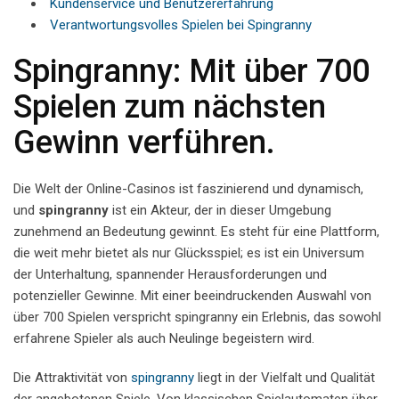
Kundenservice und Benutzererfahrung
Verantwortungsvolles Spielen bei Spingranny
Spingranny: Mit über 700
Spielen zum nächsten
Gewinn verführen.
Die Welt der Online-Casinos ist faszinierend und dynamisch,
und
spingranny
ist ein Akteur, der in dieser Umgebung
zunehmend an Bedeutung gewinnt. Es steht für eine Plattform,
die weit mehr bietet als nur Glücksspiel; es ist ein Universum
der Unterhaltung, spannender Herausforderungen und
potenzieller Gewinne. Mit einer beeindruckenden Auswahl von
über 700 Spielen verspricht spingranny ein Erlebnis, das sowohl
erfahrene Spieler als auch Neulinge begeistern wird.
Die Attraktivität von
spingranny
liegt in der Vielfalt und Qualität
der angebotenen Spiele. Von klassischen Spielautomaten über