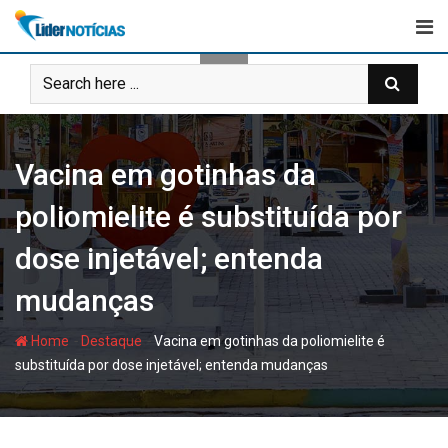
Skip
to
content
Vacina em gotinhas da
poliomielite é substituída por
dose injetável; entenda
mudanças
-
-
Home
Destaque
Vacina em gotinhas da poliomielite é
substituída por dose injetável; entenda mudanças