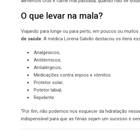
alimentos crus e carne mal passada, quando não se soub
O que levar na mala?
Viajando para longe ou para perto, em poucos ou muitos 
de saúde
. A médica Lorena Galvão destacou os itens ess
Analgésicos;
Antitérmicos;
Antialérgicos;
Medicações contra enjoos e vômitos.
Protetor solar;
Potetor labial;
Repelente.
“Por fim, não podemos nos esquecer da hidratação nesse 
indispensável para que as férias sejam um sucesso e sem 