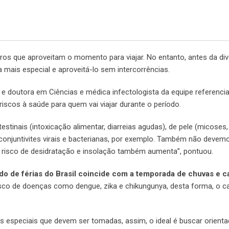
iros que aproveitam o momento para viajar. No entanto, antes da div
a mais especial e aproveitá-lo sem intercorrências.
 e doutora em Ciências e médica infectologista da equipe referenci
 riscos à saúde para quem vai viajar durante o período.
tinais (intoxicação alimentar, diarreias agudas), de pele (micoses,
 e conjuntivites virais e bacterianas, por exemplo. Também não deve
 risco de desidratação e insolação também aumenta”, pontuou.
do de férias do Brasil coincide com a temporada de chuvas e ca
sco de doenças como dengue, zika e chikungunya, desta forma, o ca
 especiais que devem ser tomadas, assim, o ideal é buscar orient