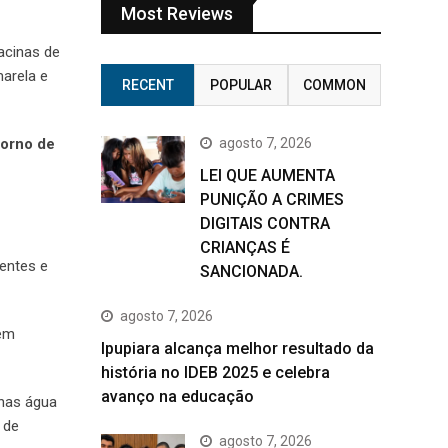
Most Reviews
acinas de
marela e
RECENT
POPULAR
COMMON
torno de
agosto 7, 2026
LEI QUE AUMENTA
PUNIÇÃO A CRIMES
DIGITAIS CONTRA
CRIANÇAS É
entes e
SANCIONADA.
agosto 7, 2026
dem
Ipupiara alcança melhor resultado da
história no IDEB 2025 e celebra
avanço na educação
enas água
 de
agosto 7, 2026