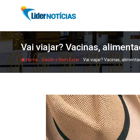
Skip
to
content
Vai viajar? Vacinas, alimen
-
-
Home
Saúde e Bem Estar
Vai viajar? Vacinas, alimen