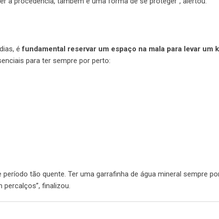
er a procedência, também é uma forma de se proteger”, alertou.
dias, é
fundamental reservar um espaço na mala para levar um k
enciais para ter sempre por perto:
período tão quente. Ter uma garrafinha de água mineral sempre por
percalços”, finalizou.