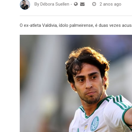
By
Débora Suellen
-
2 anos ago
O ex-atleta Valdivia, ídolo palmeirense, é duas vezes ac