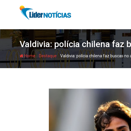
Skip
to
content
Valdivia: polícia chilena fa
-
-
Home
Destaque
Valdivia: polícia chilena faz buscas 