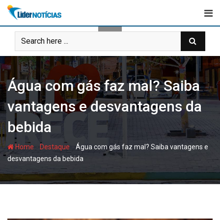
Skip
to
content
Água com gás faz mal? Saiba
vantagens e desvantagens da
bebida
-
-
Home
Destaque
Água com gás faz mal? Saiba vantagens e
desvantagens da bebida