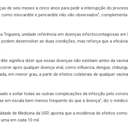
as de seis meses a cinco anos para pedir a interrupção do proces
tos como miocardite e pericardite não são observados”, complementa
lda Trigueira, unidade referência em doenças infectocontagiosas em 
os podem desenvolver as duas condições, mas reforça que a eficácia
.
dite significa dizer que essas doenças não existiam antes da vacina
rrer após qualquer doença viral, como influenza, dengue, chikungu
da, em menor grau, a partir de efeitos colaterais de qualquer vacin
nado e evitar todas as outras complicações da infecção pelo corona
mas em escala bem menos frequente do que a doença”, diz o médico
uldade de Medicina da USP, aponta que a incidência de efeitos como
 uma em cada 10 mil.