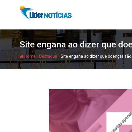
Skip
to
content
Site engana ao dizer que do
-
-
Home
Destaque
Site engana ao dizer que doenças são