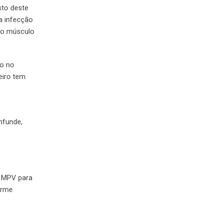
to deste
a infecção
do músculo
o no
eiro tem
nfunde,
o MPV para
orme