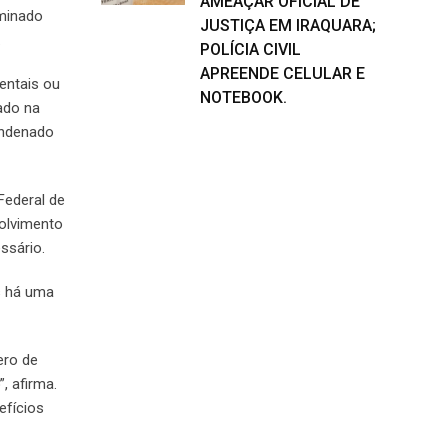
AMEAÇAR OFICIAL DE
rminado
JUSTIÇA EM IRAQUARA;
.
POLÍCIA CIVIL
APREENDE CELULAR E
entais ou
NOTEBOOK.
ado na
ondenado
Federal de
volvimento
ssário.
s há uma
ero de
, afirma.
efícios