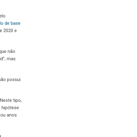
elo
do de base
de 2020 e
 que não
id”, mas
não possui
Neste tipo,
a hipótese
 ou anos
a