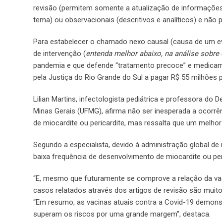
revisão (permitem somente a atualização de informaçõe
tema) ou observacionais (descritivos e analíticos) e não p
Para estabelecer o chamado nexo causal (causa de um ev
de intervenção (
entenda melhor abaixo, na análise sobre
pandemia e que defende “tratamento precoce” e medicam
pela Justiça do Rio Grande do Sul a pagar R$ 55 milhões p
Lilian Martins, infectologista pediátrica e professora do
Minas Gerais (UFMG), afirma não ser inesperada a ocorrê
de miocardite ou pericardite, mas ressalta que um melhor
Segundo a especialista, devido à administração global d
baixa frequência de desenvolvimento de miocardite ou pe
“E, mesmo que futuramente se comprove a relação da vac
casos relatados através dos artigos de revisão são muit
“Em resumo, as vacinas atuais contra a Covid-19 demons
superam os riscos por uma grande margem”, destaca.