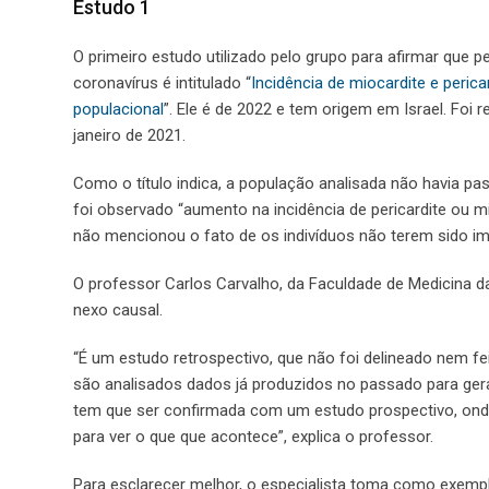
Estudo 1
O primeiro estudo utilizado pelo grupo para afirmar que 
coronavírus é intitulado “
Incidência de miocardite e peri
populacional
”. Ele é de 2022 e tem origem em Israel. Foi
janeiro de 2021.
Como o título indica, a população analisada não havia p
foi observado “aumento na incidência de pericardite ou 
não mencionou o fato de os indivíduos não terem sido i
O professor Carlos Carvalho, da Faculdade de Medicina 
nexo causal.
“É um estudo retrospectivo, que não foi delineado nem fei
são analisados dados já produzidos no passado para gera
tem que ser confirmada com um estudo prospectivo, on
para ver o que que acontece”, explica o professor.
Para esclarecer melhor, o especialista toma como exempl