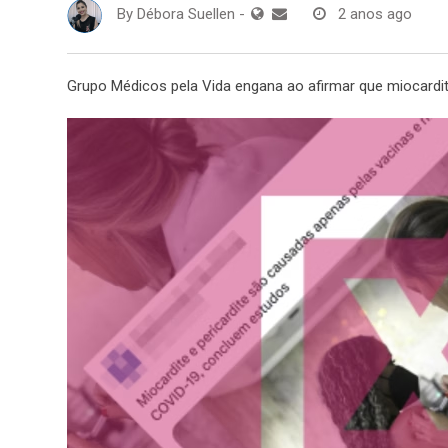
By
Débora Suellen
-
2 anos ago
Grupo Médicos pela Vida engana ao afirmar que miocardit