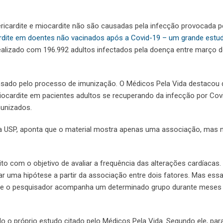
pericardite e miocardite não são causadas pela infecção provocada p
cardite em doentes não vacinados após a Covid-19 – um grande estu
 realizado com 196.992 adultos infectados pela doença entre março 
assado pelo processo de imunização. O Médicos Pela Vida destacou
miocardite em pacientes adultos se recuperando da infecção por Cov
munizados.
da USP, aponta que o material mostra apenas uma associação, mas 
to com o objetivo de avaliar a frequência das alterações cardíacas. 
r uma hipótese a partir da associação entre dois fatores. Mas ess
de o pesquisador acompanha um determinado grupo durante meses
o o próprio estudo citado pelo Médicos Pela Vida. Segundo ele, par