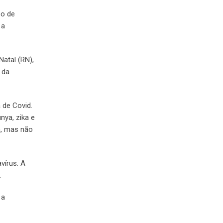
so de
 a
Natal (RN),
 da
 de Covid.
nya, zika e
a, mas não
vírus. A
.
 a