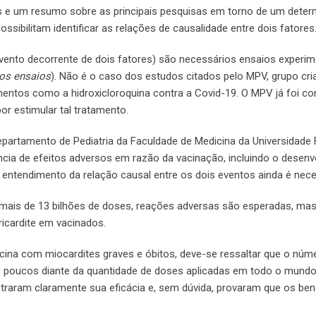
s e um resumo sobre as principais pesquisas em torno de um dete
ossibilitam identificar as relações de causalidade entre dois fatores
ento decorrente de dois fatores) são necessários ensaios experim
 os ensaios
). Não é o caso dos estudos citados pelo MPV, grupo cri
entos como a hidroxicloroquina contra a Covid-19. O MPV já foi c
or estimular tal tratamento.
 Departamento de Pediatria da Faculdade de Medicina da Universidade 
ncia de efeitos adversos em razão da vacinação, incluindo o desen
 entendimento da relação causal entre os dois eventos ainda é nece
e mais de 13 bilhões de doses, reações adversas são esperadas, ma
ricardite em vacinados.
ina com miocardites graves e óbitos, deve-se ressaltar que o núm
o poucos diante da quantidade de doses aplicadas em todo o mundo”
traram claramente sua eficácia e, sem dúvida, provaram que os ben