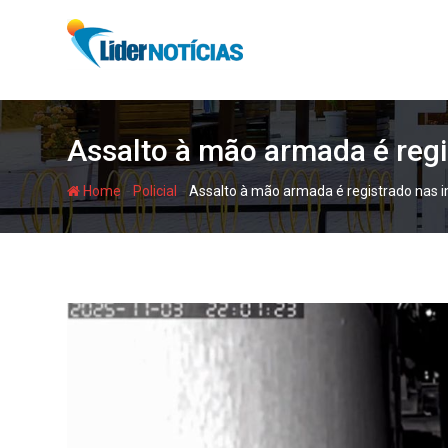
Skip
to
content
Assalto à mão armada é regi
-
-
Home
Policial
Assalto à mão armada é registrado nas i