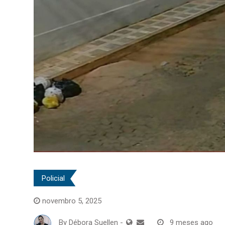
Policial
novembro 5, 2025
By
Débora Suellen
-
9 meses ago