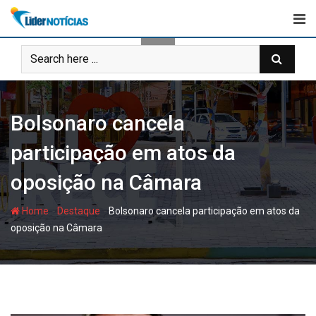
Skip
to
content
Bolsonaro cancela
participação em atos da
oposição na Câmara
-
-
Home
Destaque
Bolsonaro cancela participação em atos da
oposição na Câmara