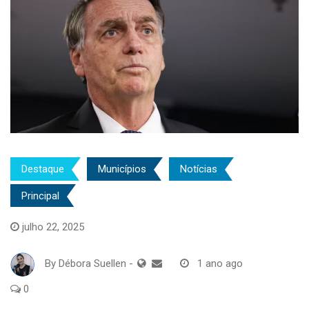
Destaque
Municípios
Notícias
Principal
julho 22, 2025
By
Débora Suellen
-
1 ano ago
0