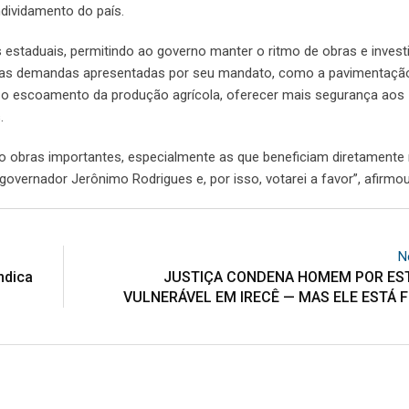
dividamento do país.
s estaduais, permitindo ao governo manter o ritmo de obras e inves
ersas demandas apresentadas por seu mandato, como a pavimentaçã
tar o escoamento da produção agrícola, oferecer mais segurança aos
.
do obras importantes, especialmente as que beneficiam diretamente
vernador Jerônimo Rodrigues e, por isso, votarei a favor”, afirmo
N
ndica
JUSTIÇA CONDENA HOMEM POR ES
VULNERÁVEL EM IRECÊ — MAS ELE ESTÁ 