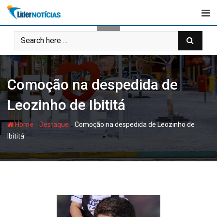
Skip
to
content
Comoção na despedida de
Leozinho de Ibititá
-
-
Home
Destaque
Comoção na despedida de Leozinho de
Ibititá