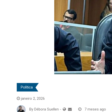
Política
janeiro 2, 2026
By
Débora Suellen
-
7 meses ago