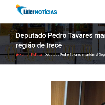
Skip
to
content
Deputado Pedro Tavares ma
região de Irecê
-
-
Home
Política
Deputado Pedro Tavares mantém diálogo