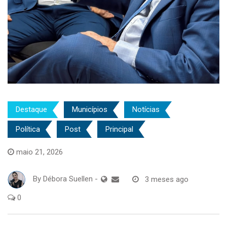
Destaque
Municípios
Notícias
Política
Post
Principal
maio 21, 2026
By
Débora Suellen
-
3 meses ago
0