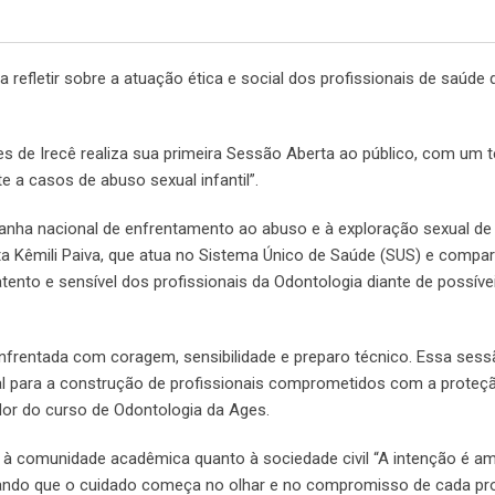
refletir sobre a atuação ética e social dos profissionais de saúde 
ges de Irecê realiza sua primeira Sessão Aberta ao público, com um
e a casos de abuso sexual infantil”.
anha nacional de enfrentamento ao abuso e à exploração sexual de 
sta Kêmili Paiva, que atua no Sistema Único de Saúde (SUS) e compar
tento e sensível dos profissionais da Odontologia diante de possívei
 enfrentada com coragem, sensibilidade e preparo técnico. Essa sess
al para a construção de profissionais comprometidos com a proteç
dor do curso de Odontologia da Ages.
to à comunidade acadêmica quanto à sociedade civil “A intenção é am
altando que o cuidado começa no olhar e no compromisso de cada pro