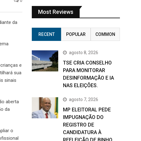
0
Most Reviews
diante da
RECENT
POPULAR
COMMON
 tema
agosto 8, 2026
TSE CRIA CONSELHO
crianças e
PARA MONITORAR
tilhará sua
DESINFORMAÇÃO E IA
s sinais
NAS ELEIÇÕES.
agosto 7, 2026
ão aberta
ão da
MP ELEITORAL PEDE
IMPUGNAÇÃO DO
REGISTRO DE
pliar o
CANDIDATURA À
fissional
REELEIÇÃO DE BINHO