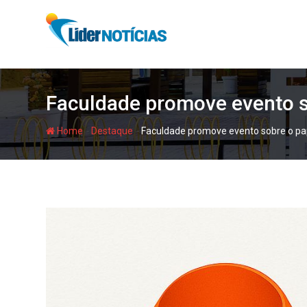
Skip
to
content
Faculdade promove evento so
-
-
Home
Destaque
Faculdade promove evento sobre o pape