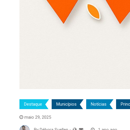
Destaque
Municípios
Notícias
Princ
maio 29, 2025
By
Débora Suellen
-
1 ano ago