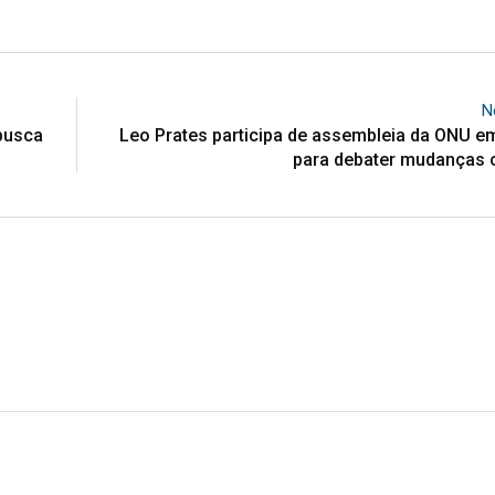
N
 busca
Leo Prates participa de assembleia da ONU e
para debater mudanças c