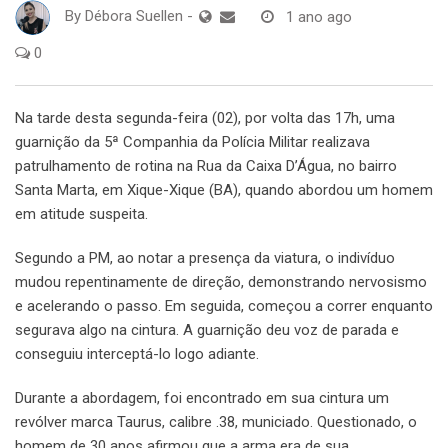
By
Débora Suellen
-
1 ano ago
0
Na tarde desta segunda-feira (02), por volta das 17h, uma
guarnição da 5ª Companhia da Polícia Militar realizava
patrulhamento de rotina na Rua da Caixa D’Água, no bairro
Santa Marta, em Xique-Xique (BA), quando abordou um homem
em atitude suspeita.
Segundo a PM, ao notar a presença da viatura, o indivíduo
mudou repentinamente de direção, demonstrando nervosismo
e acelerando o passo. Em seguida, começou a correr enquanto
segurava algo na cintura. A guarnição deu voz de parada e
conseguiu interceptá-lo logo adiante.
Durante a abordagem, foi encontrado em sua cintura um
revólver marca Taurus, calibre .38, municiado. Questionado, o
homem de 30 anos afirmou que a arma era de sua