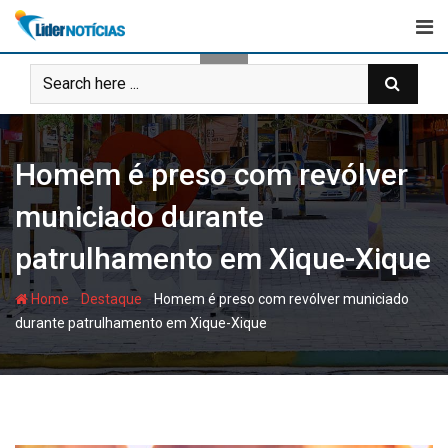
Skip
to
content
Homem é preso com revólver
municiado durante
patrulhamento em Xique-Xique
-
-
Home
Destaque
Homem é preso com revólver municiado
durante patrulhamento em Xique-Xique