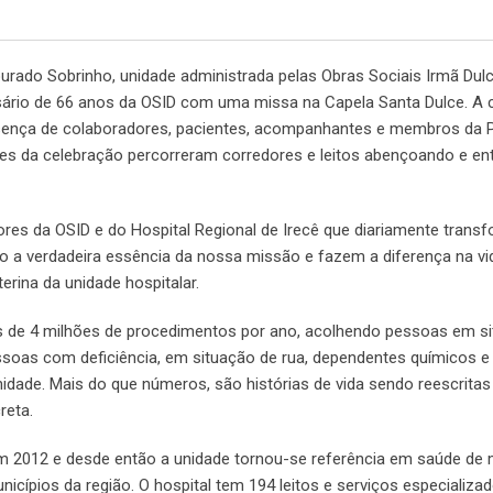
ourado Sobrinho, unidade administrada pelas Obras Sociais Irmã Dulc
ersário de 66 anos da OSID com uma missa na Capela Santa Dulce. A
esença de colaboradores, pacientes, acompanhantes e membros da P
antes da celebração percorreram corredores e leitos abençoando e e
es da OSID e do Hospital Regional de Irecê que diariamente trans
 a verdadeira essência da nossa missão e fazem a diferença na vi
terina da unidade hospitalar.
is de 4 milhões de procedimentos por ano, acolhendo pessoas em s
essoas com deficiência, em situação de rua, dependentes químicos e
idade. Mais do que números, são histórias de vida sendo reescrita
reta.
em 2012 e desde então a unidade tornou-se referência em saúde de 
icípios da região. O hospital tem 194 leitos e serviços especializ