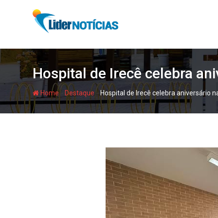
Skip
to
content
Hospital de Irecê celebra an
-
-
Home
Destaque
Hospital de Irecê celebra aniversário 