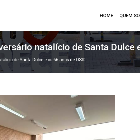
HOME
QUEM S
iversário natalício de Santa Dulce
natalício de Santa Dulce e os 66 anos de OSID