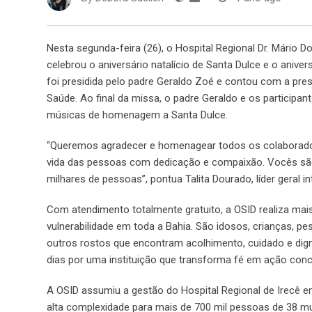
Nesta segunda-feira (26), o Hospital Regional Dr. Mário D
celebrou o aniversário natalício de Santa Dulce e o aniv
foi presidida pelo padre Geraldo Zoé e contou com a pr
Saúde. Ao final da missa, o padre Geraldo e os particip
músicas de homenagem a Santa Dulce.
“Queremos agradecer e homenagear todos os colaborador
vida das pessoas com dedicação e compaixão. Vocês são
milhares de pessoas”, pontua Talita Dourado, líder geral in
Com atendimento totalmente gratuito, a OSID realiza ma
vulnerabilidade em toda a Bahia. São idosos, crianças, p
outros rostos que encontram acolhimento, cuidado e dign
dias por uma instituição que transforma fé em ação conc
A OSID assumiu a gestão do Hospital Regional de Irecê 
alta complexidade para mais de 700 mil pessoas de 38 mun