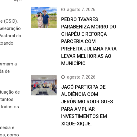
agosto 7, 2026
PEDRO TAVARES
e (OSID),
PARABENIZA MORRO DO
 celebração
CHAPÉU E REFORÇA
astoral da
PARCERIA COM
ntoando
PREFEITA JULIANA PARA
LEVAR MELHORIAS AO
MUNICÍPIO.
formam a
da de
agosto 7, 2026
JACÓ PARTICIPA DE
ituação de
AUDIÊNCIA COM
 tantos
JERÔNIMO RODRIGUES
s todos os
PARA AMPLIAR
INVESTIMENTOS EM
XIQUE-XIQUE.
média e
ados, como