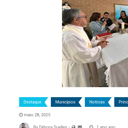
Destaque
Municípios
Notícias
Princ
maio 28, 2025
By
Débora Suellen
-
1 ano ago