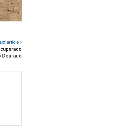
ext article
recuperado
o Dourado