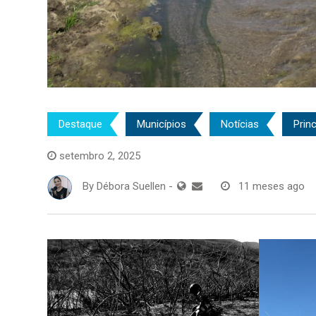
Destaque
Municípios
Notícias
Princ
setembro 2, 2025
By
Débora Suellen
-
11 meses ago