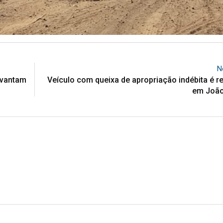
N
evantam
Veículo com queixa de apropriação indébita é 
em Joã