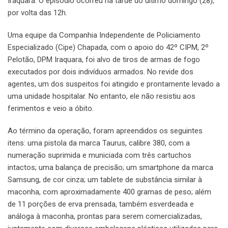
Iraquara. O episódio ocorreu na tarde do último domingo (28),
por volta das 12h.
Uma equipe da Companhia Independente de Policiamento
Especializado (Cipe) Chapada, com o apoio do 42º CIPM, 2º
Pelotão, DPM Iraquara, foi alvo de tiros de armas de fogo
executados por dois indivíduos armados. No revide dos
agentes, um dos suspeitos foi atingido e prontamente levado a
uma unidade hospitalar. No entanto, ele não resistiu aos
ferimentos e veio a óbito.
Ao término da operação, foram apreendidos os seguintes
itens: uma pistola da marca Taurus, calibre 380, com a
numeração suprimida e municiada com três cartuchos
intactos; uma balança de precisão; um smartphone da marca
Samsung, de cor cinza; um tablete de substância similar à
maconha, com aproximadamente 400 gramas de peso; além
de 11 porções de erva prensada, também esverdeada e
análoga à maconha, prontas para serem comercializadas,