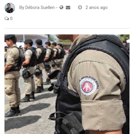
By
Débora Suellen
-
2 anos ago
0