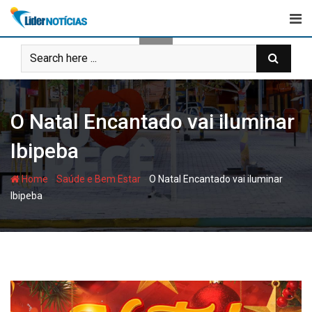
Skip
to
content
O Natal Encantado vai iluminar
Ibipeba
-
-
Home
Saúde e Bem Estar
O Natal Encantado vai iluminar
Ibipeba