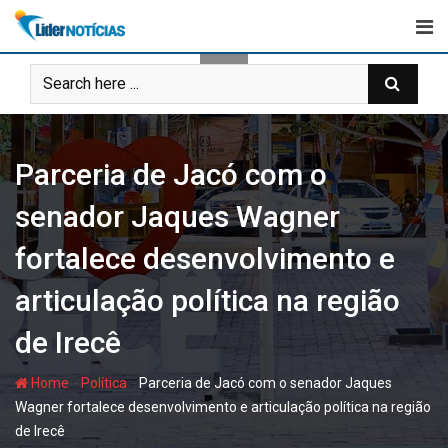
Skip
to
content
Parceria de Jacó com o
senador Jaques Wagner
fortalece desenvolvimento e
articulação política na região
de Irecê
-
-
Home
Política
Parceria de Jacó com o senador Jaques
Wagner fortalece desenvolvimento e articulação política na região
de Irecê