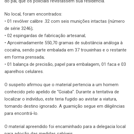
do pai, que os policiais revistassem sua residência.
No local, foram encontrados:
• 01 revólver calibre .32 com seis munições intactas (número
de série 3246);
• 02 espingardas de fabricação artesanal;
• Aproximadamente 550,70 gramas de substância análoga à
cocaína, sendo parte embalada em 37 trouxinhas e o restante
em forma prensada;
• 01 balança de precisão, papel para embalagem, 01 faca e 03
aparelhos celulares.
O suspeito afirmou que o material pertencia a um homem
conhecido pelo apelido de “Goiaba”. Durante a tentativa de
localizar o indivíduo, este teria fugido ao avistar a viatura,
tomando destino ignorado. A guarnição segue em diligências
para encontrá-lo.
O material apreendido foi encaminhado para a delegacia local
para adoção das medidas cabíveis.