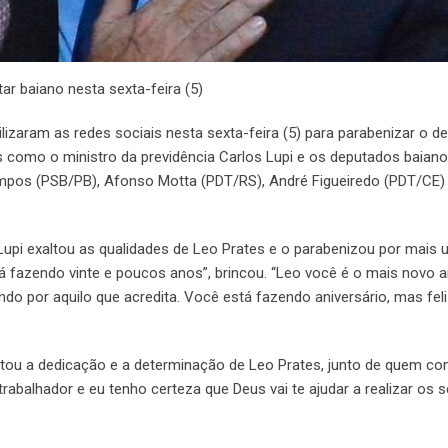
ar baiano nesta sexta-feira (5)
tilizaram as redes sociais nesta sexta-feira (5) para parabenizar o 
 como o ministro da previdência Carlos Lupi e os deputados baian
ampos (PSB/PB), Afonso Motta (PDT/RS), André Figueiredo (PDT/CE)
pi exaltou as qualidades de Leo Prates e o parabenizou por mais 
á fazendo vinte e poucos anos”, brincou. “Leo você é o mais novo a
ando por aquilo que acredita. Você está fazendo aniversário, mas fel
saltou a dedicação e a determinação de Leo Prates, junto de quem c
trabalhador e eu tenho certeza que Deus vai te ajudar a realizar os 