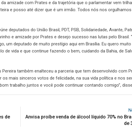
da amizade com Prates e da trajetória que o parlamentar vem trilh
inteira e posso até dizer que é um irmão. Todos nós nos orgulhamos
ne deputados do União Brasil, PDT, PSB, Solidariedade, Avante, Patr
inho e amizade por Prates e desejo sucesso nas lutas pelo Brasil. 
o, um deputado de muito prestígio aqui em Brasília. Eu quero muit
lo de vida e que continue fazendo o bem, cuidando da Bahia, de Sal
s Pereira também enalteceu a parceria que tem desenvolvido com P
ar os mais sinceros votos de felicidade, na sua vida política e nos s
 bom trabalho juntos e você pode continuar contando comigo”, disse
N
es de
Anvisa proíbe venda de álcool líquido 70% no Brasi
de 