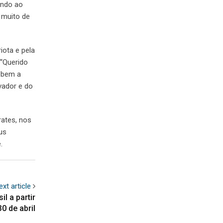
ando ao
 muito de
iota e pela
““Querido
o bem a
vador e do
rates, nos
eus
.
ext article
l a partir
30 de abril