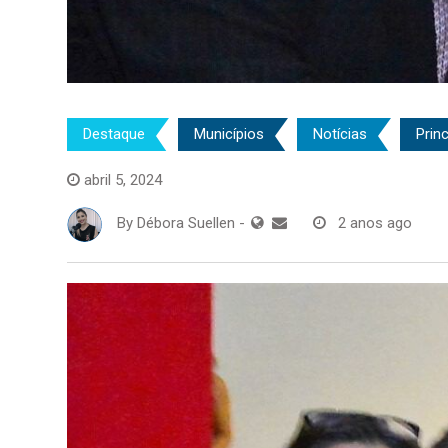
Destaque
Municípios
Notícias
Princ
abril 5, 2024
By
Débora Suellen
-
2 anos ago