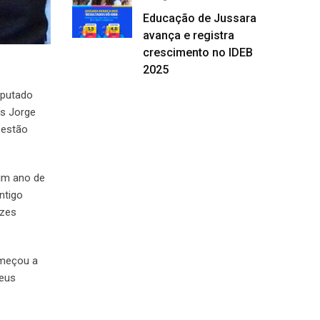
Educação de Jussara
avança e registra
crescimento no IDEB
2025
deputado
os Jorge
 estão
um ano de
ntigo
izes
omeçou a
seus