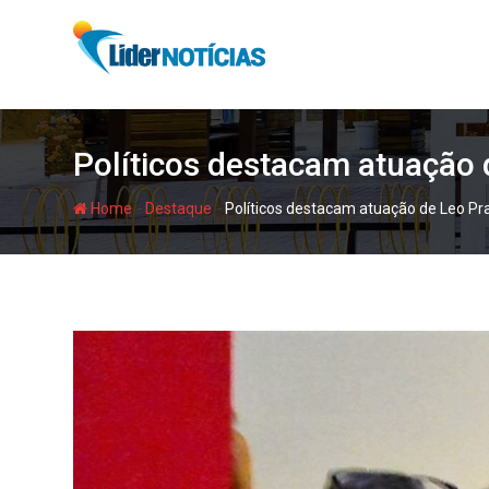
Skip
to
content
Políticos destacam atuação
-
-
Home
Destaque
Políticos destacam atuação de Leo P