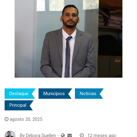
Destaque
Municípios
Notícias
Principal
agosto 20, 2025
By
Débora Suellen
-
12 meses ago