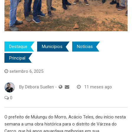
Destaque
Municípios
Notícias
Principal
setembro 6, 2025
By
Débora Suellen
-
11 meses ago
0
O prefeito de Mulungu do Morro, Acácio Teles, deu início nesta
semana a uma obra histórica para o distrito de Várzea do
Cerco, que há anos aguardava melhorias em sua