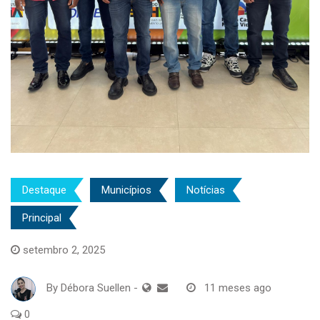
Destaque
Municípios
Notícias
Principal
setembro 2, 2025
By
Débora Suellen
-
11 meses ago
0