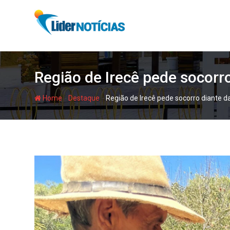
Skip
to
content
Região de Irecê pede socorr
-
-
Home
Destaque
Região de Irecê pede socorro diante d