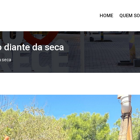
HOME
QUEM S
o diante da seca
a seca