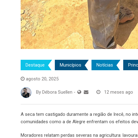
Destaque
Municípios
Notícias
Princ
agosto 20, 2025
By
Débora Suellen
-
12 meses ago
A seca tem castigado duramente a região de Irecê, no in
comunidades como a de Alegre enfrentam os efeitos dev
Moradores relatam perdas severas na agricultura: lavour