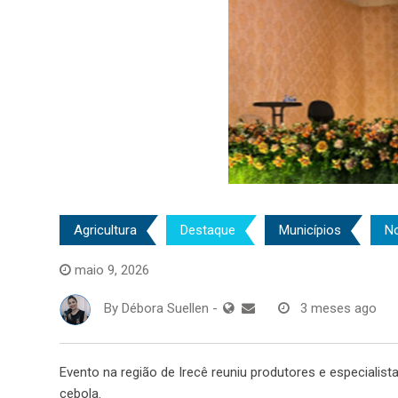
Agricultura
Destaque
Municípios
No
maio 9, 2026
By
Débora Suellen
-
3 meses ago
Evento na região de Irecê reuniu produtores e especialist
cebola.