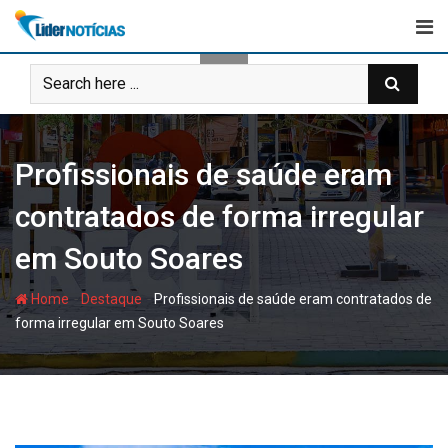
Skip
to
content
Profissionais de saúde eram
contratados de forma irregular
em Souto Soares
-
-
Home
Destaque
Profissionais de saúde eram contratados de
forma irregular em Souto Soares